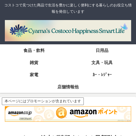
コストコで見つけた商品で生活を豊かに楽しく便利にする暮らしのお役立ち情
報を発信しています
食品・飲料
日用品
雑貨
文具・玩具
家電
ｶｰ・ﾚｼﾞｬｰ
店舗情報他
本ページにはプロモーションが含まれています