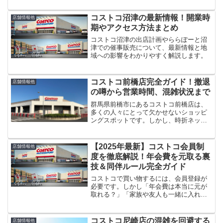
ています。コストコホールセールジャパ
ンは、三重県亀山市太岡寺町の東名阪自
コストコ沼津の最新情報！開業時
店舗情報他
動車道・亀山インタ...
期やアクセス方法まとめ
コストコ沼津の出店計画やららぽーと沼
津での催事販売について、最新情報と地
域への影響をわかりやすく解説します。
コストコ前橋店完全ガイド！撤退
店舗情報他
の噂から営業時間、混雑状況まで
群馬県前橋市にあるコストコ前橋店は、
多くの人々にとって欠かせないショッピ
ングスポットです。しかし、時折ネット
上で囁かれる「撤退の噂」、その真相は
どうなのでしむ？今回は、コストコ前橋
店の営業時間、ガソリンスタンド、フー
【2025年最新】コストコ会員制
店舗情報他
ドコートの情報から、特に...
度を徹底解説！年会費を元取る裏
技＆同伴ルール完全ガイド
コストコで買い物するには、会員登録が
必要です。しかし「年会費は本当に元が
取れる？」「家族や友人も一緒に入れる
の？」と疑問に思っている方も多いので
はないでしょうか。この記事では、2025
年最新版のコストコ会員制度を徹底解
コストコ尼崎店の混雑を回避する
店舗情報他