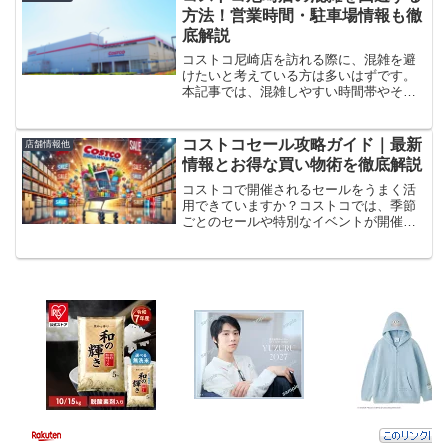
説。年会費をお得に回収...
方法！営業時間・駐車場情報も徹
底解説
コストコ尼崎店を訪れる際に、混雑を避
けたいと考えている方は多いはずです。
本記事では、混雑しやすい時間帯やその
回避方法、営業時間の確認方法、さらに
は駐車場事情まで詳しく解説します。こ
れを読めば、効率よくコストコ尼崎店を
コストコセール攻略ガイド｜最新
店舗情報他
楽しむためのポイントがわ...
情報とお得な買い物術を徹底解説
コストコで開催されるセールをうまく活
用できていますか？コストコでは、季節
ごとのセールや特別なイベントが開催さ
れ、人気の商品が驚きの価格で手に入り
ます。この記事では、最新のセール情報
からブラックフライデーなどの注目イベ
ント、さらに月ごとのセー...