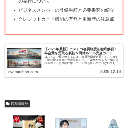
の発行について
ビジネスメンバーの登録手順と必要書類の紹介
クレジットカード機能の有無と更新時の注意点
【2025年最新】コストコ会員制度を徹底解説！
年会費を元取る裏技＆同伴ルール完全ガイド
コストコで買い物するには、会員登録が必要です。しかし
「年会費は本当に元が取れる？」「家族や友人も一緒に入
れるの？」と疑問に思っている方も多いのではないでしょ
うか。この記事では、2025年最新版のコストコ会員制度を
徹底解説。年会費をお得に回収...
2025.12.18
cyamachan.com
店舗情報他