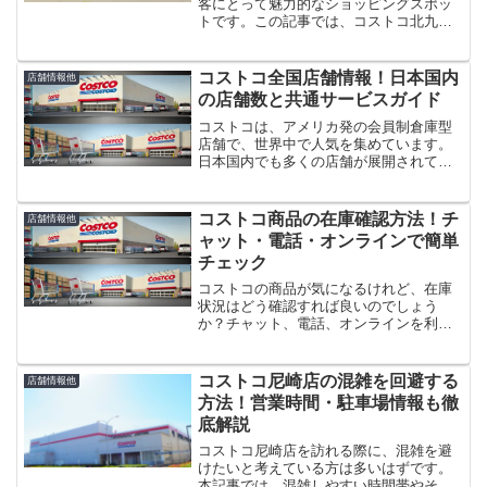
客にとって魅力的なショッピングスポッ
トです。この記事では、コストコ北九州
店に関する基本情報や便利なサービスに
ついて詳しく紹介します。営業時間やガ
ソリン価格、混雑状況など、知っておく
コストコ全国店舗情報！日本国内
店舗情報他
と便利な情報が満載です。...
の店舗数と共通サービスガイド
コストコは、アメリカ発の会員制倉庫型
店舗で、世界中で人気を集めています。
日本国内でも多くの店舗が展開されてお
り、会員に特化した商品とサービスが提
供されています。この記事では、全国の
コストコ店舗数や各店舗の特徴、全国共
コストコ商品の在庫確認方法！チ
店舗情報他
通で提供されているサービ...
ャット・電話・オンラインで簡単
チェック
コストコの商品が気になるけれど、在庫
状況はどう確認すれば良いのでしょう
か？チャット、電話、オンラインを利用
した在庫確認の具体的な手順と、特定の
店舗での商品確認方法を詳しく解説しま
す。特に人気のホノルルクッキーや季節
コストコ尼崎店の混雑を回避する
店舗情報他
限定のグレープフルーツなど...
方法！営業時間・駐車場情報も徹
底解説
コストコ尼崎店を訪れる際に、混雑を避
けたいと考えている方は多いはずです。
本記事では、混雑しやすい時間帯やその