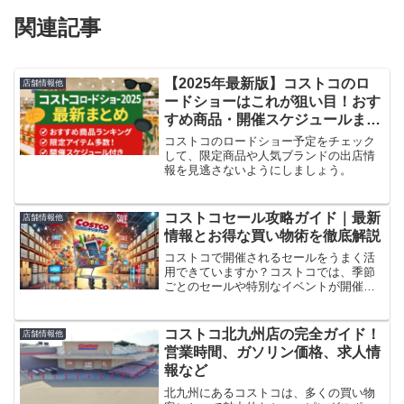
関連記事
【2025年最新版】コストコのロ
店舗情報他
ードショーはこれが狙い目！おす
すめ商品・開催スケジュールまと
め
コストコのロードショー予定をチェック
して、限定商品や人気ブランドの出店情
報を見逃さないようにしましょう。
コストコセール攻略ガイド｜最新
店舗情報他
情報とお得な買い物術を徹底解説
コストコで開催されるセールをうまく活
用できていますか？コストコでは、季節
ごとのセールや特別なイベントが開催さ
れ、人気の商品が驚きの価格で手に入り
ます。この記事では、最新のセール情報
からブラックフライデーなどの注目イベ
コストコ北九州店の完全ガイド！
店舗情報他
ント、さらに月ごとのセー...
営業時間、ガソリン価格、求人情
報など
北九州にあるコストコは、多くの買い物