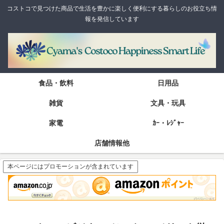
コストコで見つけた商品で生活を豊かに楽しく便利にする暮らしのお役立ち情
報を発信しています
食品・飲料
日用品
雑貨
文具・玩具
家電
ｶｰ・ﾚｼﾞｬｰ
店舗情報他
本ページにはプロモーションが含まれています