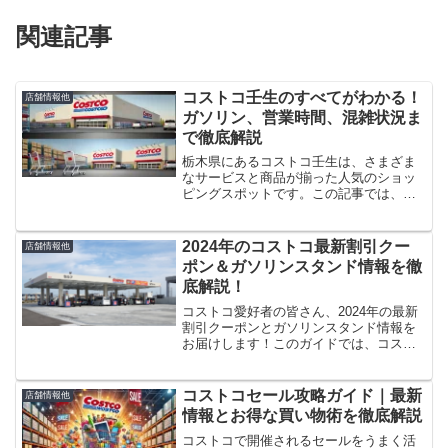
関連記事
コストコ壬生のすべてがわかる！
店舗情報他
ガソリン、営業時間、混雑状況ま
で徹底解説
栃木県にあるコストコ壬生は、さまざま
なサービスと商品が揃った人気のショッ
ピングスポットです。この記事では、コ
ストコ壬生に関する基本的な情報から、
ガソリンスタンドの利用方法、営業時
間、混雑状況、求人情報まで、知ってお
2024年のコストコ最新割引クー
店舗情報他
きたいポイントを詳しく解説...
ポン＆ガソリンスタンド情報を徹
底解説！
コストコ愛好者の皆さん、2024年の最新
割引クーポンとガソリンスタンド情報を
お届けします！このガイドでは、コスト
コでお得に買い物をするための最新クー
ポン情報や、ガソリンスタンドの割引情
報を詳しく解説します。節約術や利用の
コストコセール攻略ガイド｜最新
店舗情報他
コツも満載ですので、...
情報とお得な買い物術を徹底解説
コストコで開催されるセールをうまく活