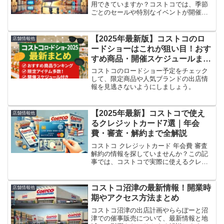
用できていますか？コストコでは、季節
ごとのセールや特別なイベントが開催さ
れ、人気の商品が驚きの価格で手に入り
ます。この記事では、最新のセール情報
からブラックフライデーなどの注目イベ
【2025年最新版】コストコのロ
店舗情報他
ント、さらに月ごとのセー...
ードショーはこれが狙い目！おす
すめ商品・開催スケジュールまと
め
コストコのロードショー予定をチェック
して、限定商品や人気ブランドの出店情
報を見逃さないようにしましょう。
【2025年最新】コストコで使え
店舗情報他
るクレジットカード7選｜年会
費・審査・解約まで全解説
コストコ クレジットカード 年会費 審査
解約の情報を探していませんか？この記
事では、コストコで実際に使えるクレジ
ットカードの種類から、年会費や審査基
準、解約方法まで詳しく解説します。さ
らに、2025年現在の最新情報をもとに、
コストコ沼津の最新情報！開業時
店舗情報他
おすすめカード...
期やアクセス方法まとめ
コストコ沼津の出店計画やららぽーと沼
津での催事販売について、最新情報と地