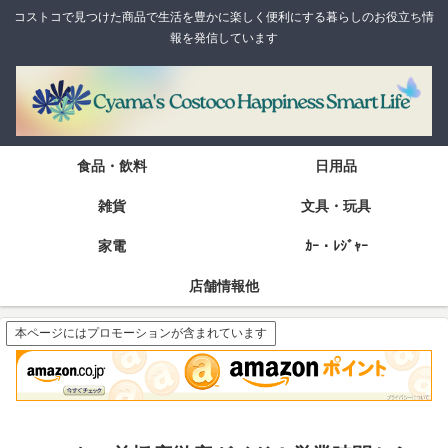
コストコで見つけた商品で生活を豊かに楽しく便利にする暮らしのお役立ち情
報を発信しています
食品・飲料
日用品
雑貨
文具・玩具
家電
ｶｰ・ﾚｼﾞｬｰ
店舗情報他
本ページにはプロモーションが含まれています